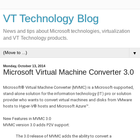
VT Technology Blog
News and tips about Microsoft technologies, virtualization
and VT Technology products.
▼
Monday, October 13, 2014
Microsoft Virtual Machine Converter 3.0
Microsoft® Virtual Machine Converter (MVMC) is a Microsoft-supported,
stand-alone solution for the information technology (IT) pro or solution
provider who wants to convert virtual machines and disks from VMware
hosts to Hyper-V® hosts and Microsoft Azure™.
New Features in MVMC 3.0
MVMC version 3.0 adds P2V support:
The 3.0 release of MVMC adds the ability to convert a